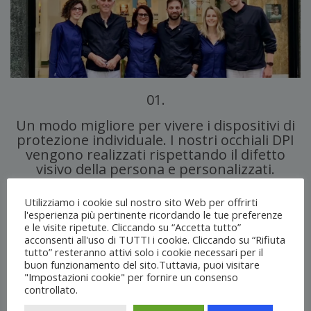
01.
Un modo migliore per vivere i dispositivi di
protezione individuale. I nostri occhiali DPI
vengono realizzati rispettando il difetto
visivo della persona e personalizzati.
02.
Utilizziamo i cookie sul nostro sito Web per offrirti
l'esperienza più pertinente ricordando le tue preferenze
Siamo al vostro fianco, con il vostro
e le visite ripetute. Cliccando su “Accetta tutto”
referente risorse umane
acconsenti all'uso di TUTTI i cookie. Cliccando su “Rifiuta
e responsabili della sicurezza per
tutto” resteranno attivi solo i cookie necessari per il
rispondere alle esigenze e eventuali
buon funzionamento del sito.Tuttavia, puoi visitare
difficoltà visive dei vostri dipendenti.
"Impostazioni cookie" per fornire un consenso
controllato.
03.