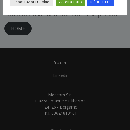
Impostazioni Cookie
Accetta Tutto
Rifiuta tutto
Investire nella sicurezza puntando alla
qualità e alla soddisfazione delle persone.
HOME
Social
Linkedin
Medcom S.r.l.
Piazza Emanuele Filiberto 9
24126 - Bergamo
P.I. 03621810161