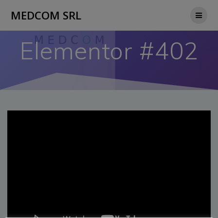
Salta
MEDCOM SRL
al
contenuto
Elementor #402